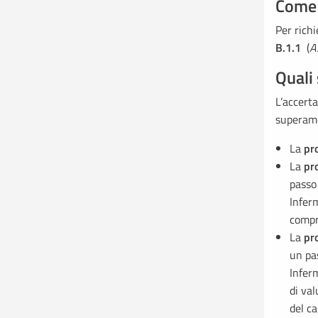
Come 
Per richi
B.1.1
(
A
Quali 
L’accer
superame
La
pr
La
pr
passo
Inferm
compre
La
pr
un pa
Inferm
di val
del ca