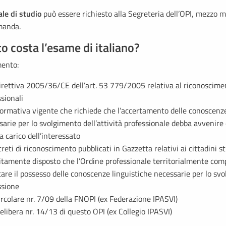
le di studio
può essere richiesto alla Segreteria dell’OPI, mezzo mai
manda.
o costa l’esame di italiano?
mento:
direttiva 2005/36/CE dell’art. 53 779/2005 relativa al riconoscimen
sionali
normativa vigente che richiede che l’accertamento delle conoscenze
sarie per lo svolgimento dell’attività professionale debba avvenire 
a carico dell’interessato
reti di riconoscimento pubblicati in Gazzetta relativi ai cittadini 
citamente disposto che l’Ordine professionale territorialmente co
tare il possesso delle conoscenze linguistiche necessarie per lo sv
ssione
ircolare nr. 7/09 della FNOPI (ex Federazione IPASVI)
elibera nr. 14/13 di questo OPI (ex Collegio IPASVI)