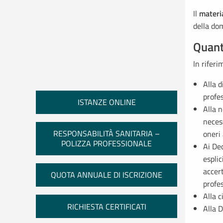
Il
materia
della do
Quant
In riferi
Alla 
profes
ISTANZE ONLINE
Alla 
neces
RESPONSABILITÀ SANITARIA –
oneri 
POLIZZA PROFESSIONALE
Ai Dec
espli
accer
QUOTA ANNUALE DI ISCRIZIONE
profe
Alla c
RICHIESTA CERTIFICATI
Alla D