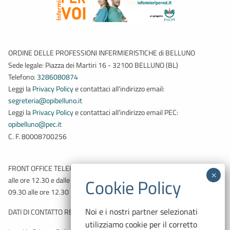
ORDINE DELLE PROFESSIONI INFERMIERISTICHE di BELLUNO
Sede legale: Piazza dei Martiri 16 - 32100 BELLUNO (BL)
Telefono:
3286080874
Leggi la
Privacy Policy
e contattaci all'indirizzo email:
segreteria@opibelluno.it
Leggi la
Privacy Policy
e contattaci all'indirizzo email PEC:
opibelluno@pec.it
C. F. 80008700256
FRONT OFFICE TELEFONICO: Martedì e Giovedì dalle ore 09.30
alle ore 12.30 e dalle ore 14.00 alle ore 17.00 – Venerdì dalle ore
09.30 alle ore 12.30
Noi e i nostri partner selezionati
DATI DI CONTATTO RESPONSABILE PROTEZIONE DATI:
utilizziamo cookie per il corretto