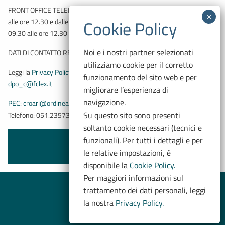
FRONT OFFICE TELEFONICO: Martedì e Giovedì dalle ore 09.30
alle ore 12.30 e dalle ore 14.00 alle ore 17.00 – Venerdì dalle ore
09.30 alle ore 12.30
Noi e i nostri partner selezionati
DATI DI CONTATTO RESPONSABILE PROTEZIONE DATI:
utilizziamo cookie per il corretto
Leggi la
Privacy Policy
e contattaci all’indirizzo email:
funzionamento del sito web e per
dpo_c@fclex.it
migliorare l’esperienza di
navigazione.
PEC: croari@ordineavvocatibopec.it
Su questo sito sono presenti
Telefono: 051.235733
soltanto cookie necessari (tecnici e
funzionali). Per tutti i dettagli e per
facebook
twitter
Seguici su
le relative impostazioni, è
disponibile la
Cookie Policy.
Per maggiori informazioni sul
Cookie Policy
trattamento dei dati personali, leggi
Privacy Policy
la nostra
Privacy Policy.
Made by Nodopiano
Dichiarazione di accessibilità